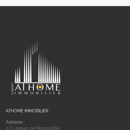
ATHOME IMMOBILIER
Adresse :
2 Cr Adrien de Montgolfier,