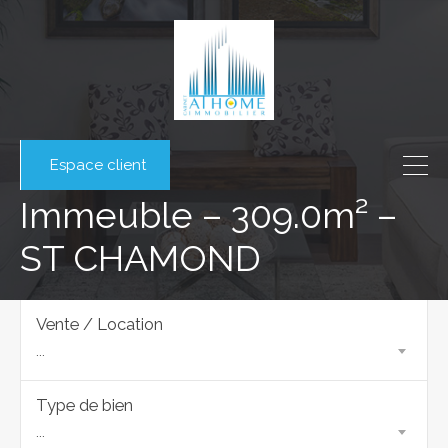
Espace client
Immeuble – 309.0m² –
ST CHAMOND
Vente / Location
...
Type de bien
...