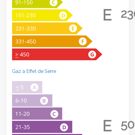
E
23
Gaz à Effet de Serre
E
50