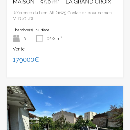
MAISON – 95.0 m² – LA GRAND CROIX
Référence du bien: AKD1625 Contactez pour ce bien:
M. DJOUDI…
Chambre(s)
Surface
3
95.0
m²
Vente
179000€