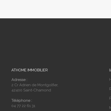
ATHOME IMMOBILIER
l
Adresse :
2 Cr Adrien de Montgolfier,
42400 Saint-Chamond
P
Téléphone :
04 77 22 61 31