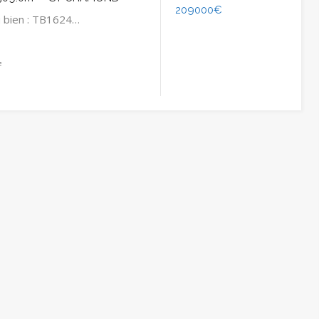
209000€
 bien : TB1624…
²