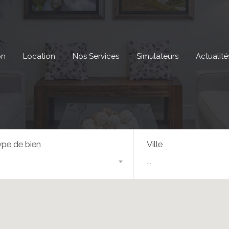
on
Location
Nos Services
Simulateurs
Actualité
pe de bien
Ville
...