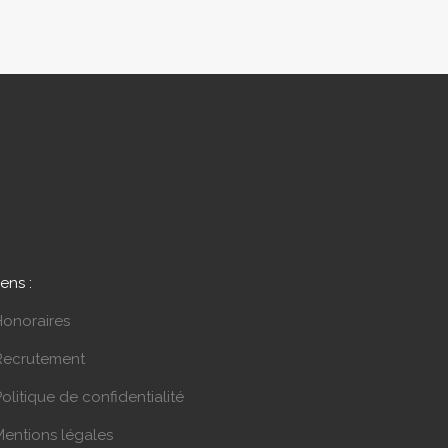
iens :
Honoraires
Recrutement
olitique de confidentialité
Mentions légales