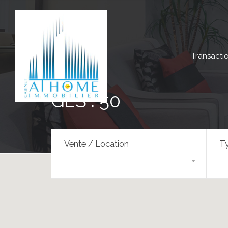
Transacti
GES : 50
Vente / Location
Ty
...
...