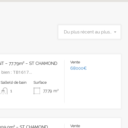
Du plus récent au plus ancien
Vente
T – 77.79m² – ST CHAMOND
68000€
 bien : TB1617…
Salle(s) de bain
Surface
1
77.79
m²
Vente
 309.0m² – ST CHAMOND