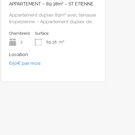
APPARTEMENT – 89.38m² – ST ETIENNE
Appartement duplex 89m² avec terrasse
tropézienne – Appartement duplex de…
Chambre(s)
Surface
2
89.38
m²
Location
650€ par mois