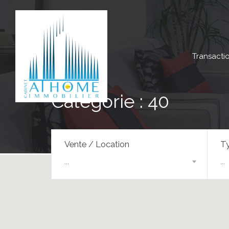
Transacti
Catégorie : 40
Vente / Location
Ty
...
...