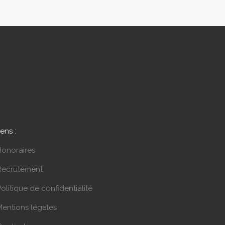
iens :
Honoraires
Recrutement
olitique de confidentialité
Mentions légales