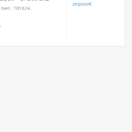
209000€
 bien : TB1624…
²