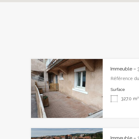
Immeuble – 
Référence du
Surface
327.0
m²
Immeuble –