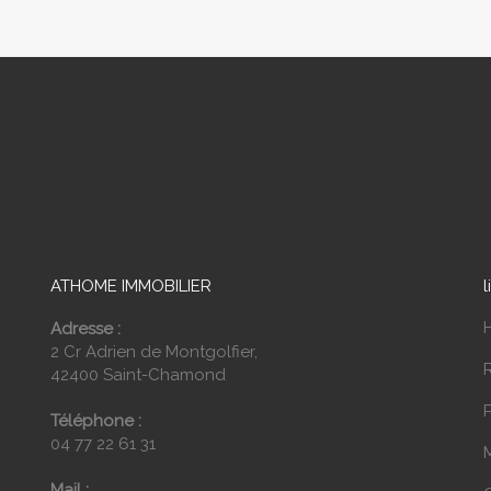
ATHOME IMMOBILIER
l
Adresse :
2 Cr Adrien de Montgolfier,
42400 Saint-Chamond
P
Téléphone :
04 77 22 61 31
Mail :