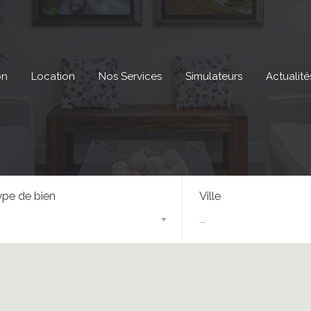
on
Location
Nos Services
Simulateurs
Actualité
pe de bien
Ville
...