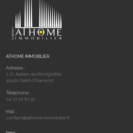
ATHOME IMMOBILIER
Adresse :
2 Cr Adrien de Montgolfier,
42400 Saint-Chamond
Téléphone :
04 77 22 61 31
Mail :
contact@athome-immobilier.fr
liens :