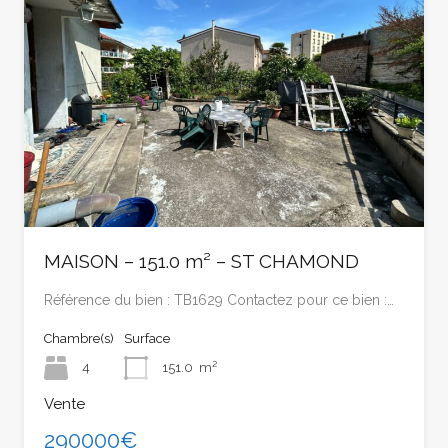
MAISON – 151.0 m² – ST CHAMOND
Référence du bien : TB1629 Contactez pour ce bien :…
Chambre(s)
Surface
4
151.0
m²
Vente
290000€