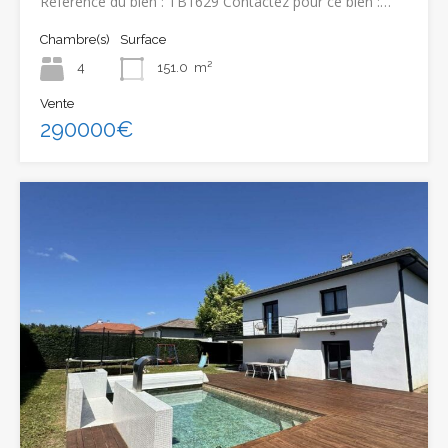
Référence du bien : TB1629 Contactez pour ce bien :…
Chambre(s)
Surface
4
151.0
m²
Vente
290000€