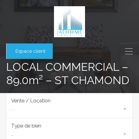
Espace client
LOCAL COMMERCIAL –
89.0m² – ST CHAMOND
Vente / Location
...
Type de bien
...