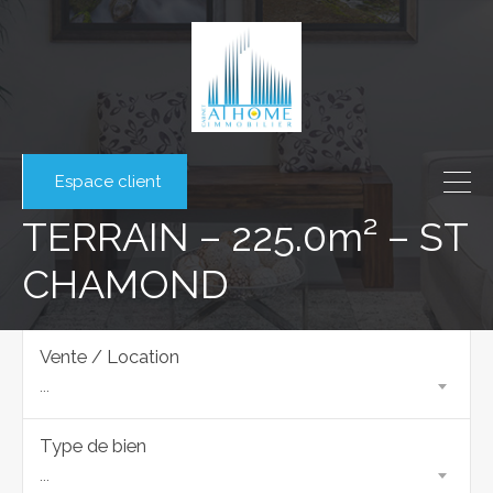
Espace client
TERRAIN – 225.0m² – ST
CHAMOND
Vente / Location
...
Type de bien
...