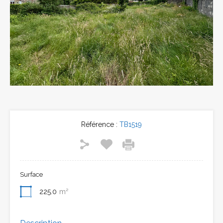
Référence :
TB1519
Surface
225.0
m²