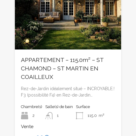
APPARTEMENT – 115.0m² – ST
CHAMOND – ST MARTIN EN
COAILLEUX
Rez-de-Jardin idéalement situé – INCROYABLE.!
F3 (possibilité F4) en Rez-de-Jardin…
Chambre(s)
Salle(s) de bain
Surface
2
1
115.0
m²
Vente