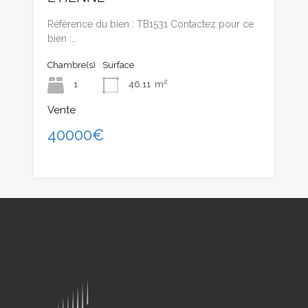
Référence du bien : TB1531 Contactez pour ce
bien :…
Chambre(s)
Surface
1
46.11
m²
Vente
40000€