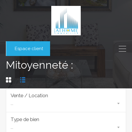
Espace client
Mitoyenneté :
Vente / Location
...
Type de bien
...