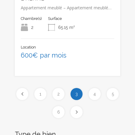
Appartement meublé – Appartement meublé…
Chambre(s)
Surface
2
65.15
m²
Location
600€ par mois
1
2
3
4
5
6
Type de bien