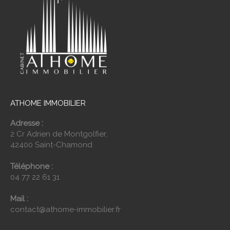
ATHOME IMMOBILIER
Adresse :
2 Cr Adrien de Montgolfier,
42400 Saint-Chamond
Téléphone :
04 77 22 61 31
Mail :
contact@athome-immobilier.fr