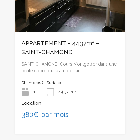
APPARTEMENT – 44.37m² –
SAINT-CHAMOND
SAINT-CHAMOND, Cours Montgolfier dans une
petite copropriété au rdc sur…
Chambre(s)
Surface
1
44.37
m²
Location
380€ par mois