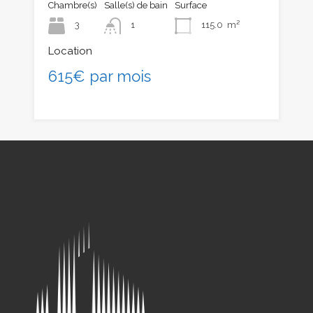
Chambre(s)
Salle(s) de bain
Surface
3
1
115.0
m²
Location
615€ par mois