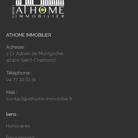
ATHOME IMMOBILIER
Adresse :
2 Cr Adrien de Montgolfier,
42400 Saint-Chamond
Téléphone :
04 77 22 61 31
Mail :
contact@athome-immobilier.fr
liens :
Honoraires
Recrutement