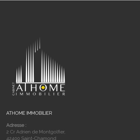
ATHOME IMMOBILIER
Adresse :
2 Cr Adrien de Montgolfier,
42400 Saint-Chamond