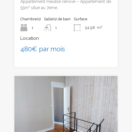
Appartement meublé rénové – Appartement de
55m² situé au 7eme…
Chambre(s)
Salle(s) de bain
Surface
1
1
54.98
m²
Location
480€ par mois