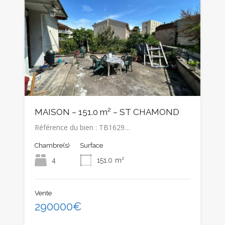
MAISON – 151.0 m² – ST CHAMOND
Référence du bien : TB1629…
Chambre(s)
Surface
4
151.0
m²
Vente
290000€