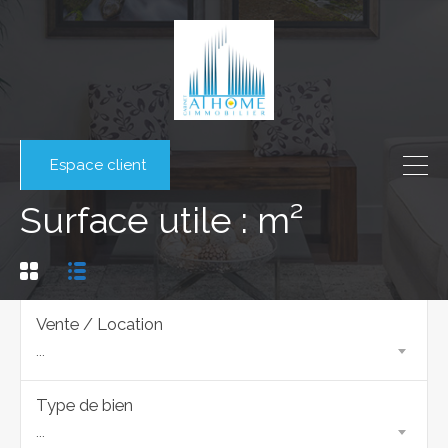
Espace client
Surface utile : m²
Vente / Location
...
Type de bien
...