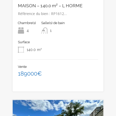
MAISON – 140.0 m² – L HORME
Référence du bien : RP1612…
Chambre(s)
Salle(s) de bain
4
1
Surface
140.0
m²
Vente
189000€