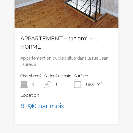
APPARTEMENT – 115.0m² – L
HORME
Appartement en duplex situé dans la rue Jean
Jaurès à…
Chambre(s)
Salle(s) de bain
Surface
3
1
115.0
m²
Location
615€ par mois