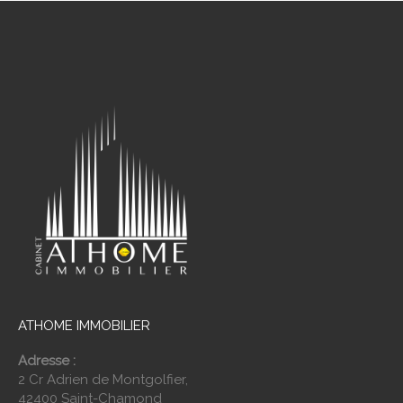
ATHOME IMMOBILIER
Adresse :
2 Cr Adrien de Montgolfier,
42400 Saint-Chamond