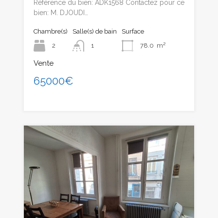
Référence du bien: ADK1568 Contactez pour ce
bien: M. DJOUDI…
Chambre(s)
Salle(s) de bain
Surface
2
1
78.0
m²
Vente
65000€