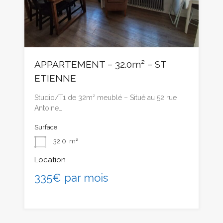
APPARTEMENT – 32.0m² – ST
ETIENNE
Studio/T1 de 32m² meublé – Situé au 52 rue
Antoine…
Surface
32.0
m²
Location
335€ par mois