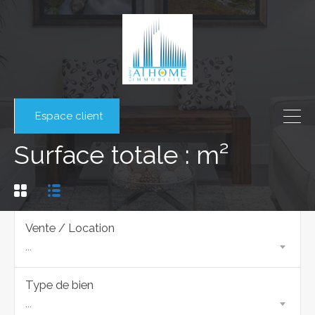
Espace client
Surface totale : m²
Vente / Location
...
Type de bien
...