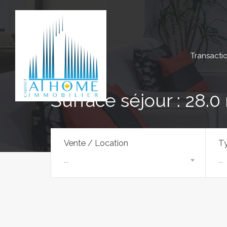
Transacti
Surface séjour : 28.0
Vente / Location
Ty
...
...