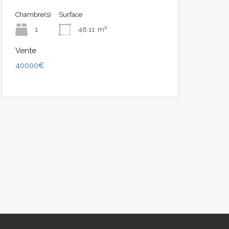
Chambre(s)
Surface
1
46.11
m²
Vente
40000€