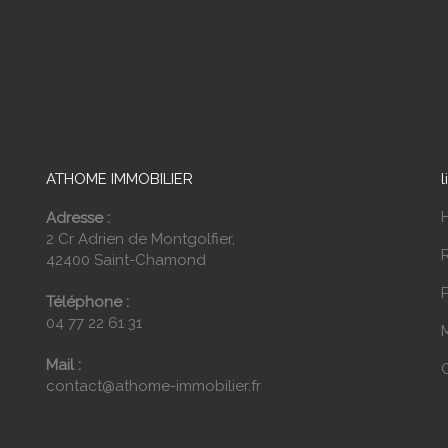
ATHOME IMMOBILIER
l
Adresse :
2 Cr Adrien de Montgolfier,
42400 Saint-Chamond
P
Téléphone :
04 77 22 61 31
Mail :
contact@athome-immobilier.fr