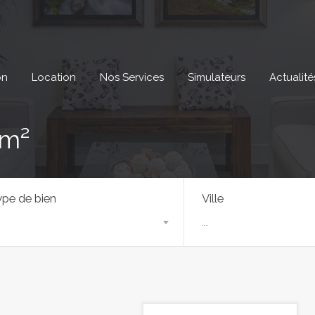
on
Location
Nos Services
Simulateurs
Actualité
 m²
pe de bien
Ville
...