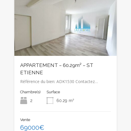
APPARTEMENT – 60.29m² – ST
ETIENNE
Référence du bien: ADK1530 Contactez…
Chambre(s)
Surface
2
60.29
m²
Vente
69000€