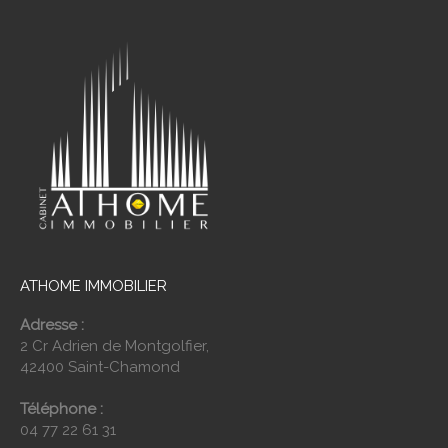
ATHOME IMMOBILIER
Adresse :
2 Cr Adrien de Montgolfier,
42400 Saint-Chamond
Téléphone :
04 77 22 61 31