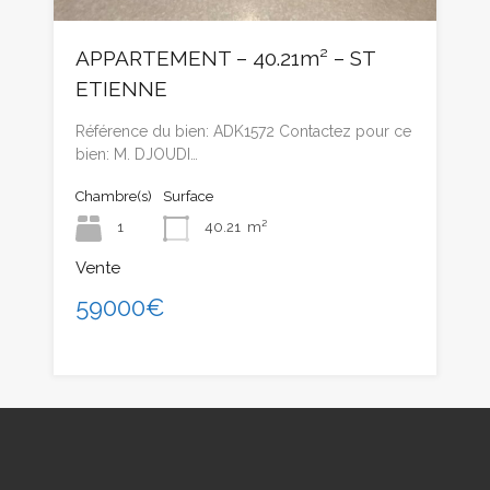
APPARTEMENT – 40.21m² – ST
ETIENNE
Référence du bien: ADK1572 Contactez pour ce
bien: M. DJOUDI…
Chambre(s)
Surface
1
40.21
m²
Vente
59000€