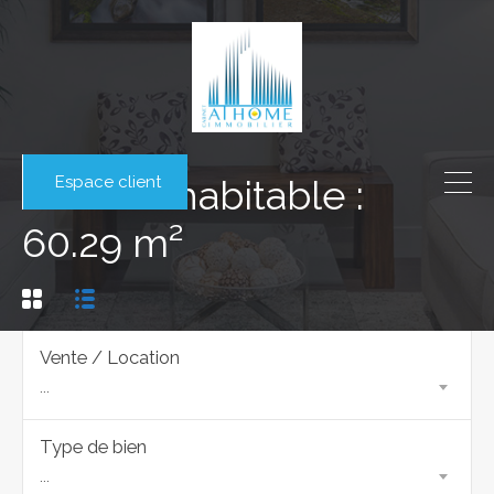
Espace client
Surface habitable :
60.29 m²
Vente / Location
...
Type de bien
...