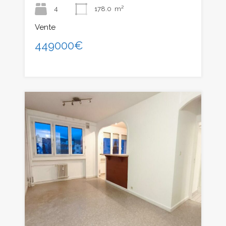
4
178.0
m²
Vente
449000€