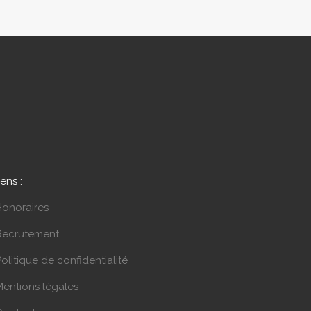
iens :
Honoraires
Recrutement
olitique de confidentialité
Mentions légales