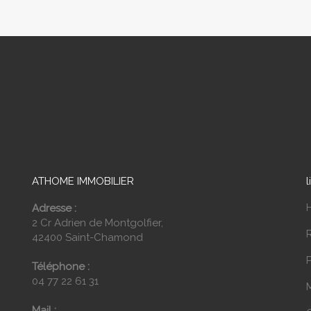
ATHOME IMMOBILIER
l
Adresse :
2 Cr Adrien de Montgolfier,
42400 Saint-Chamond
P
Téléphone :
04 77 22 61 31
Mail :