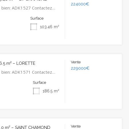
224000€
u bien: ADK1527 Contactez…
Surface
103.46
m²
Vente
6.5 m² – LORETTE
229000€
u bien: ADK1571 Contactez…
Surface
186.5
m²
Vente
0.0 m² – SAINT CHAMOND