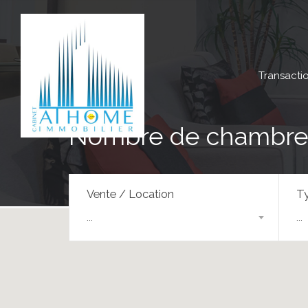
Transacti
Nombre de chambres
Vente / Location
Ty
...
...