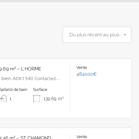
Du plus récent au plus ancien
Vente
9.69 m² – L HORME
484000€
u bien: ADK1540 Contactez…
Salle(s) de bain
Surface
1
139.69
m²
Vente
3.46 m² – ST CHAMOND