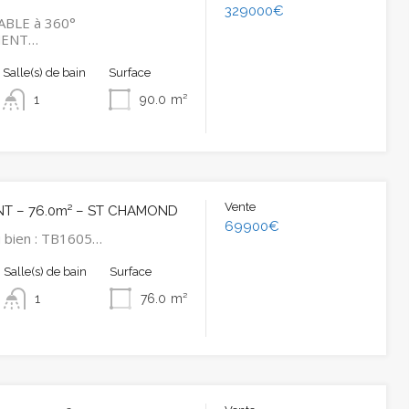
329000€
BLE à 360°
MENT…
Salle(s) de bain
Surface
1
90.0
m²
Vente
T – 76.0m² – ST CHAMOND
69900€
 bien : TB1605…
Salle(s) de bain
Surface
1
76.0
m²