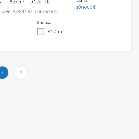
Vente
T – 82.0m² – LORETTE
189000€
u bien: ADK1591 Contactez…
Surface
82.0
m²
1
2