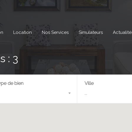
on
Location
Nos Services
Simulateurs
Actualité
 : 3
pe de bien
Ville
...