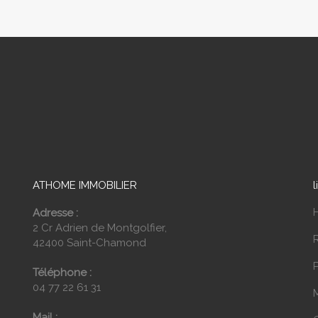
ATHOME IMMOBILIER
l
Adresse :
2 Cr Adrien de Montgolfier,
42400 Saint-Chamond
P
Téléphone :
04 77 22 61 31
Mail :