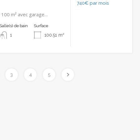
740€ par mois
 100 m² avec garage…
Salle(s) de bain
Surface
1
100.51
m²
3
4
5