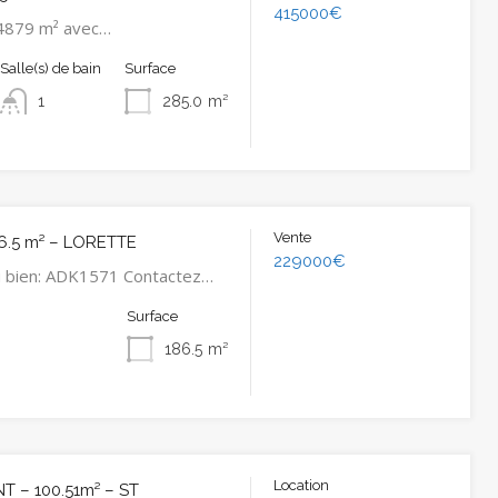
415000€
4879 m² avec…
Salle(s) de bain
Surface
1
285.0
m²
Vente
6.5 m² – LORETTE
229000€
u bien: ADK1571 Contactez…
Surface
186.5
m²
Location
 – 100.51m² – ST