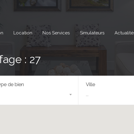
on
Location
Nos Services
Simulateurs
Actualité
age : 27
pe de bien
Ville
...