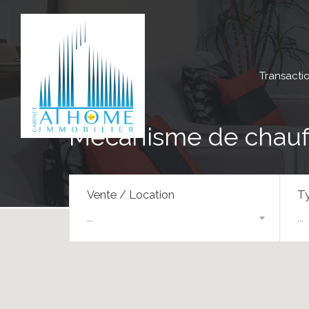
Transacti
Mécanisme de chauff
Vente / Location
Ty
...
...