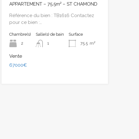
APPARTEMENT – 75.5m² – ST CHAMOND
Référence du bien : TB1616 Contactez
pour ce bien :…
Chambre(s)
Salle(s) de bain
Surface
2
1
75.5
m²
Vente
67000€