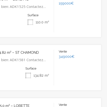
159000€
u bien: ADK1525 Contactez…
Surface
110.0
m²
Vente
4.82 m² – ST CHAMOND
349000€
u bien: ADK1581 Contactez…
Surface
134.82
m²
Vente
5.0 m² – LORETTE