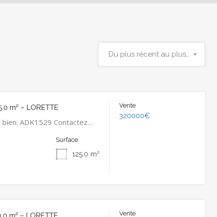
Du plus récent au plus ancien
Vente
5.0 m² – LORETTE
320000€
u bien: ADK1529 Contactez…
Surface
125.0
m²
Vente
0.0 m² – LORETTE