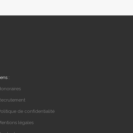
iens :
Honoraires
Recrutement
olitique de confidentialité
Mentions légales