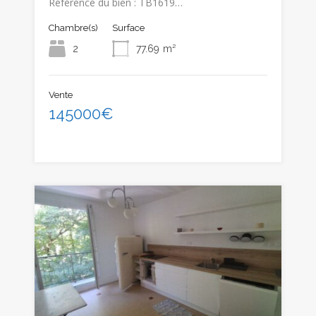
Référence du bien : TB1619…
Chambre(s)
Surface
2
77.69
m²
Vente
145000€