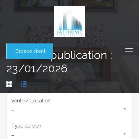
Espace client
Date de publication :
23/01/2026
Vente / Location
...
Type de bien
...