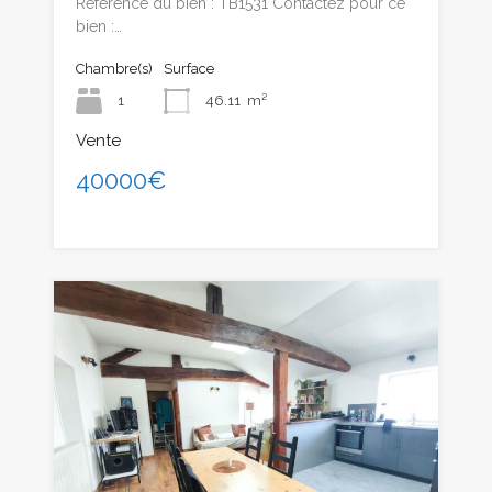
Référence du bien : TB1531 Contactez pour ce
bien :…
Chambre(s)
Surface
1
46.11
m²
Vente
40000€