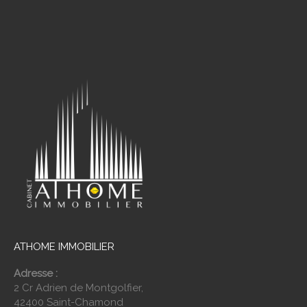
ATHOME IMMOBILIER
Adresse :
2 Cr Adrien de Montgolfier,
42400 Saint-Chamond