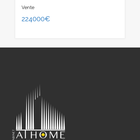
Vente
224000€