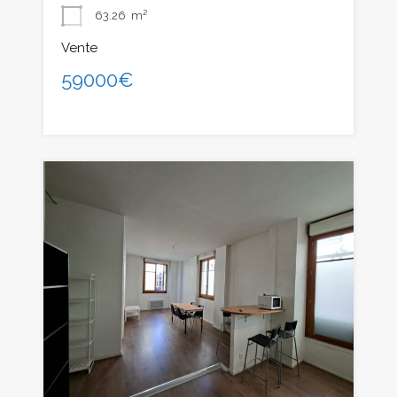
63.26
m²
Vente
59000€