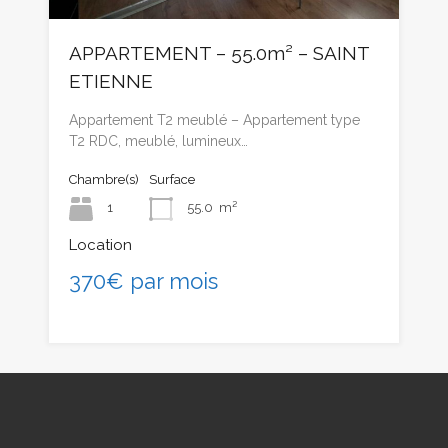
APPARTEMENT – 55.0m² – SAINT
ETIENNE
Appartement T2 meublé – Appartement type
T2 RDC, meublé, lumineux…
Chambre(s)
Surface
1
55.0
m²
Location
370€ par mois