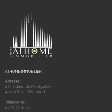
ATHOME IMMOBILIER
Adresse :
2 Cr Adrien de Montgolfier,
42400 Saint-Chamond
Téléphone :
04 77 22 61 31