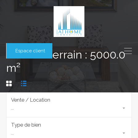
Espace client
Surface terrain : 5000.0
m²
Vente / Location
...
Type de bien
...