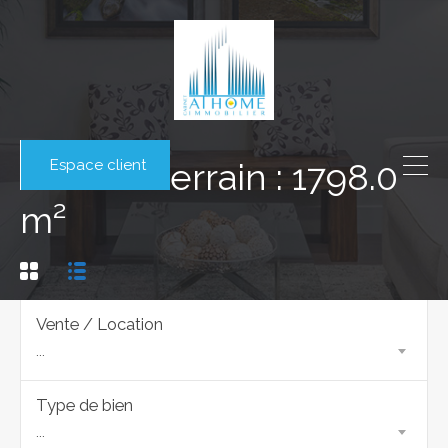
Espace client
Surface terrain : 1798.0
m²
Vente / Location
...
Type de bien
...