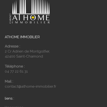
ATHOME IMMOBILIER
Adresse :
2 Cr Adrien de Montgolfier,
42400 Saint-Chamond
Téléphone :
04 77 22 61 31
Mail :
contact@athome-immobilier.fr
liens :