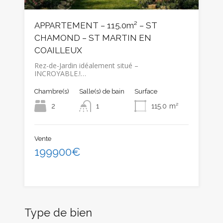
APPARTEMENT – 115.0m² – ST
CHAMOND – ST MARTIN EN
COAILLEUX
Rez-de-Jardin idéalement situé –
INCROYABLE.!…
Chambre(s)
Salle(s) de bain
Surface
2
1
115.0
m²
Vente
199900€
Type de bien