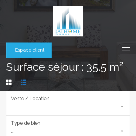
Espace client
Surface séjour : 35.5 m²
Vente / Location
...
Type de bien
...