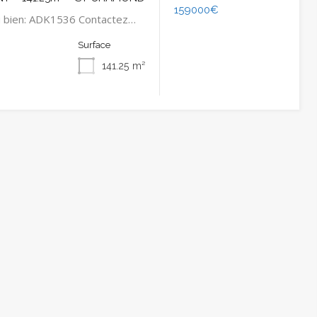
159000€
u bien: ADK1536 Contactez…
Surface
141.25
m²