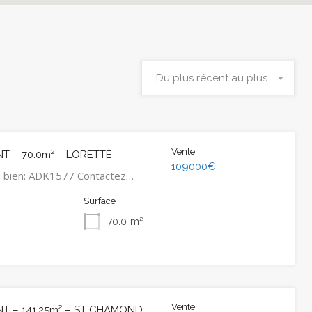
Du plus récent au plus ancien
Vente
T – 70.0m² – LORETTE
109000€
u bien: ADK1577 Contactez…
Surface
70.0
m²
Vente
T – 141.25m² – ST CHAMOND