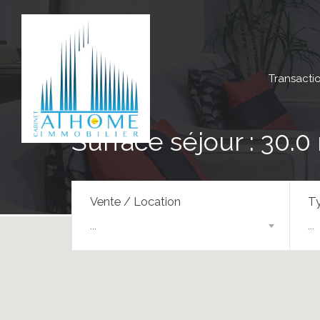
Transacti
Surface séjour : 30.0
Vente / Location
Ty
...
...