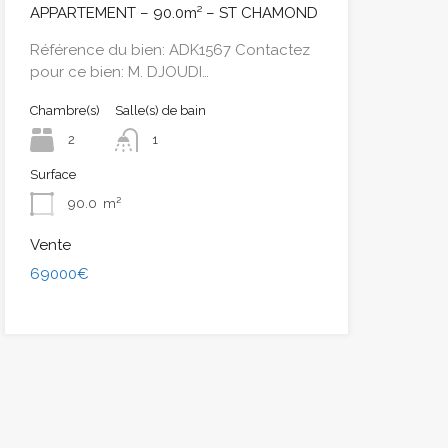
APPARTEMENT – 90.0m² – ST CHAMOND
Référence du bien: ADK1567 Contactez
pour ce bien: M. DJOUDI…
Chambre(s)
Salle(s) de bain
2
1
Surface
90.0
m²
Vente
69000€