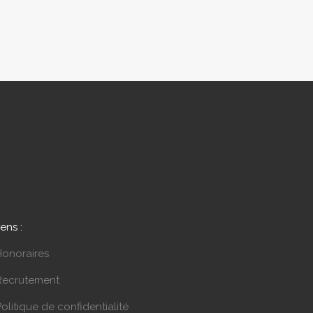
iens :
Honoraires
Recrutement
olitique de confidentialité