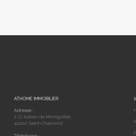
ATHOME IMMOBILIER
l
Adresse :
2 Cr Adrien de Montgolfier,
42400 Saint-Chamond
P