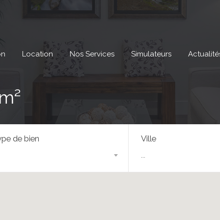
on
Location
Nos Services
Simulateurs
Actualité
 m²
pe de bien
Ville
...