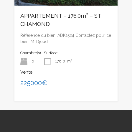
APPARTEMENT – 176.0m² – ST
CHAMOND
Référence du bien: ADK1524 Contactez pour ce
bien: M. Djoudi…
Chambre(s)
Surface
6
176.0
m²
Vente
225000€