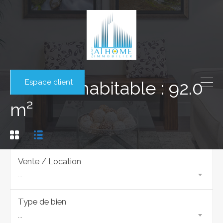
Espace client
Surface habitable : 92.0
m²
Vente / Location
...
Type de bien
...