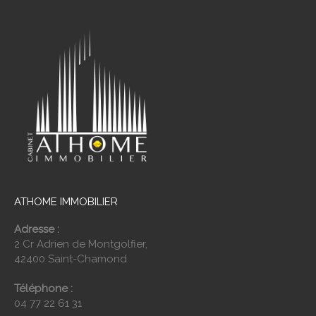
ATHOME IMMOBILIER
Adresse :
2 Cr Adrien de Montgolfier,
42400 Saint-Chamond
Téléphone :
04 77 22 61 31