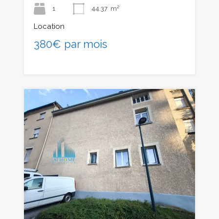
1
44.37
m²
Location
380€ par mois