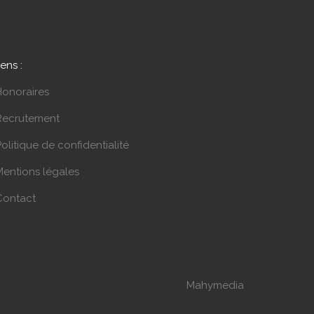
iens :
Honoraires
Recrutement
olitique de confidentialité
Mentions légales
Contact
Mahymedia