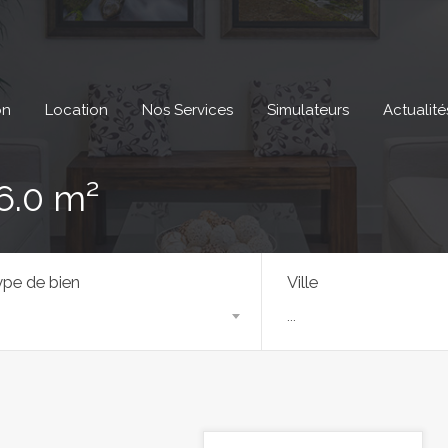
on
Location
Nos Services
Simulateurs
Actualité
6.0 m²
pe de bien
Ville
...