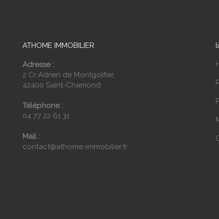
ATHOME IMMOBILIER
l
Adresse :
2 Cr Adrien de Montgolfier,
42400 Saint-Chamond
P
Téléphone :
04 77 22 61 31
Mail :
contact@athome-immobilier.fr