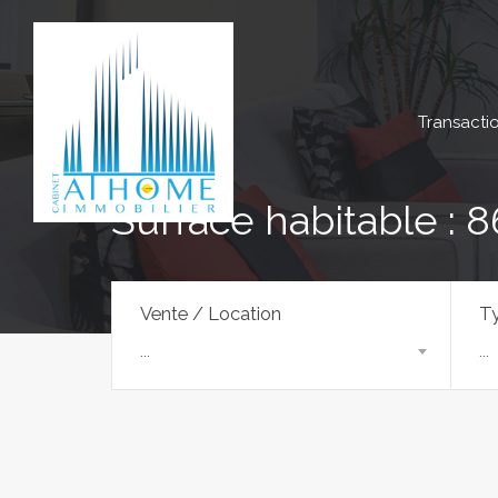
Transacti
Surface habitable : 8
Vente / Location
Ty
...
...