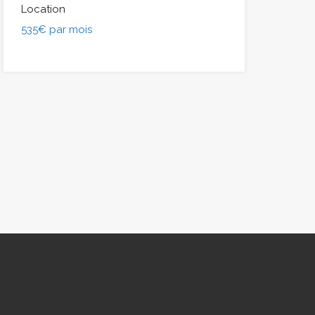
Location
535€ par mois