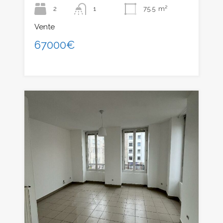
2
1
75.5
m²
Vente
67000€