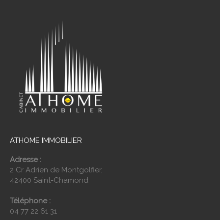
ATHOME IMMOBILIER
Adresse :
2 Cr Adrien de Montgolfier,
42400 Saint-Chamond
Téléphone :
04 77 22 61 31