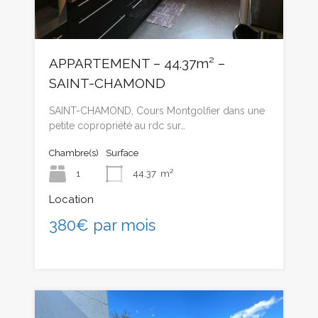
APPARTEMENT – 44.37m² –
SAINT-CHAMOND
SAINT-CHAMOND, Cours Montgolfier dans une
petite copropriété au rdc sur…
Chambre(s)
Surface
1
44.37
m²
Location
380€ par mois