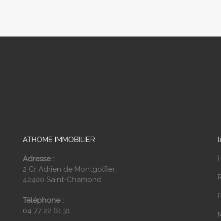
ATHOME IMMOBILIER
l
Adresse :
2 Cr Adrien de Montgolfier,
42400 Saint-Chamond
P
Téléphone :
04 77 22 61 31