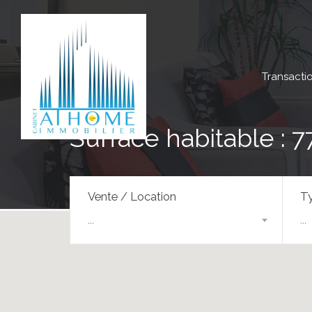
Transacti
Surface habitable : 7
Vente / Location
Ty
...
...