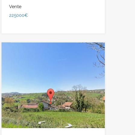
Vente
225000€