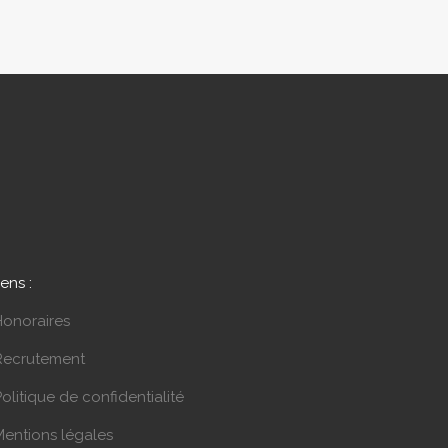
iens :
Honoraires
Recrutement
olitique de confidentialité
Mentions légales