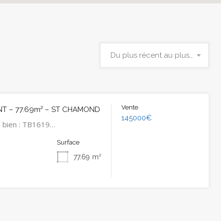
Du plus récent au plus ancien
Vente
T – 77.69m² – ST CHAMOND
145000€
 bien : TB1619…
Surface
77.69
m²