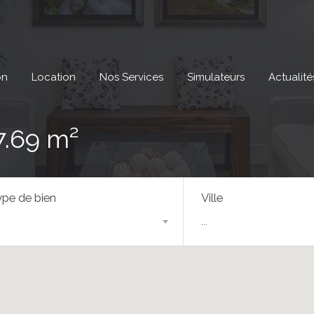
on
Location
Nos Services
Simulateurs
Actualité
7.69 m²
pe de bien
Ville
...