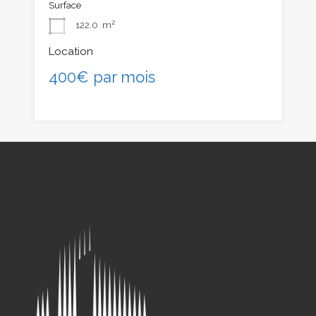
Surface
122.0
m²
Location
400€ par mois