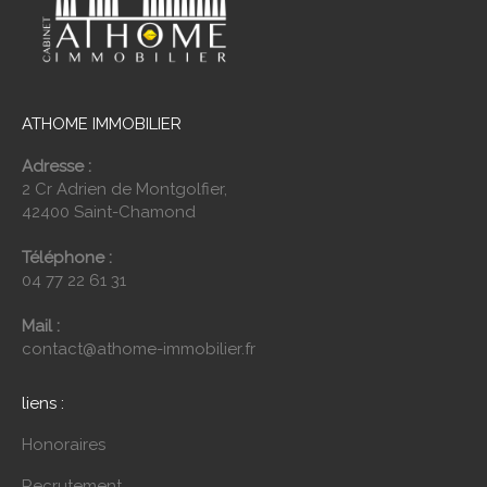
ATHOME IMMOBILIER
Adresse :
2 Cr Adrien de Montgolfier,
42400 Saint-Chamond
Téléphone :
04 77 22 61 31
Mail :
contact@athome-immobilier.fr
liens :
Honoraires
Recrutement