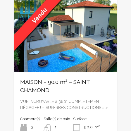
MAISON – 90.0 m² – SAINT
CHAMOND
VUE INCROYABLE à 360° COMPLÈTEMENT
DÉGAGÉE.! – SUPERBES CONSTRUCTIONS sur…
Chambre(s)
Salle(s) de bain
Surface
3
1
90.0
m²