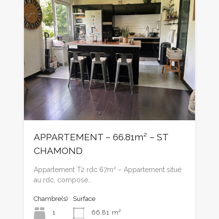
APPARTEMENT – 66.81m² – ST
CHAMOND
Appartement T2 rdc 67m² – Appartement situé
au rdc, composé…
Chambre(s)
Surface
1
66.81
m²