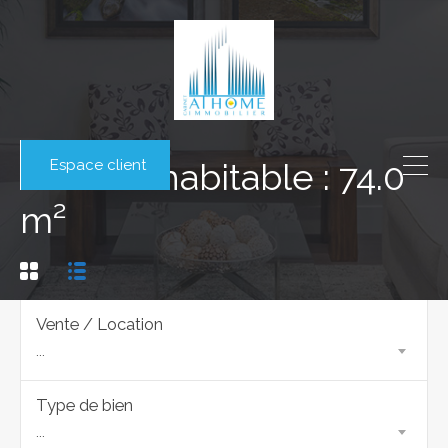
Espace client
Surface habitable : 74.0
m²
Vente / Location
...
Type de bien
...