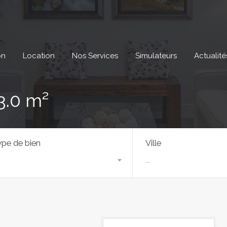
on
Location
Nos Services
Simulateurs
Actualité
3.0 m²
pe de bien
Ville
...