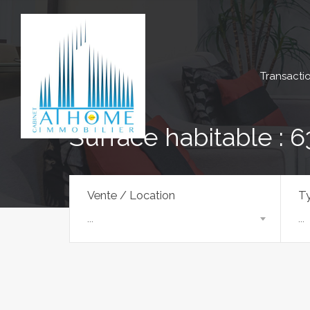
Transacti
Surface habitable : 6
Vente / Location
Ty
...
...