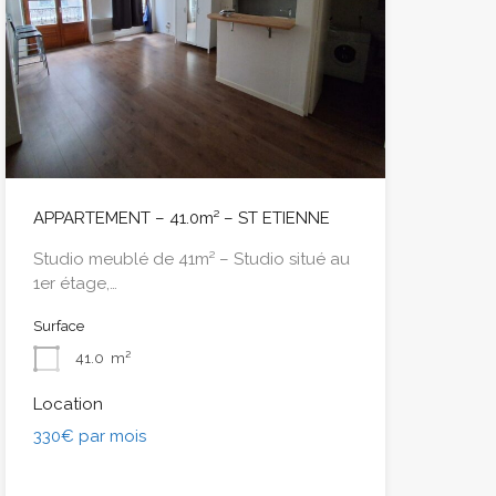
APPARTEMENT – 41.0m² – ST ETIENNE
Studio meublé de 41m² – Studio situé au
1er étage,…
Surface
41.0
m²
Location
330€ par mois