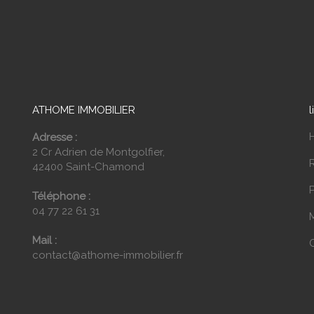
ATHOME IMMOBILIER
l
Adresse :
2 Cr Adrien de Montgolfier,
42400 Saint-Chamond
P
Téléphone :
04 77 22 61 31
Mail :
contact@athome-immobilier.fr