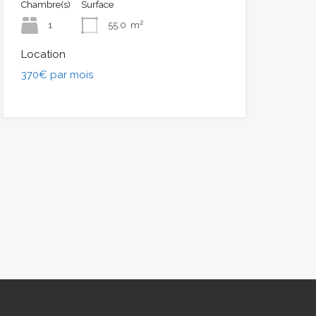
Chambre(s)
Surface
1
55.0
m²
Location
370€ par mois