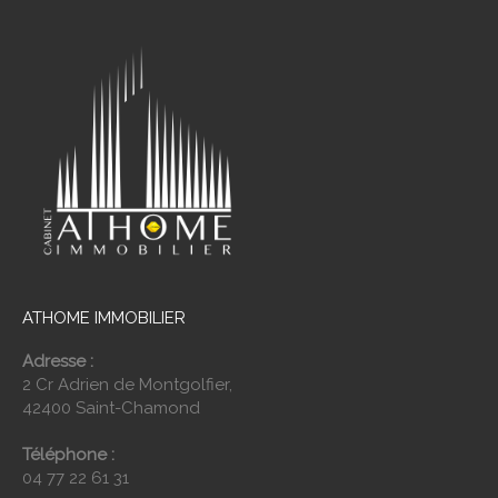
ATHOME IMMOBILIER
Adresse :
2 Cr Adrien de Montgolfier,
42400 Saint-Chamond
Téléphone :
04 77 22 61 31