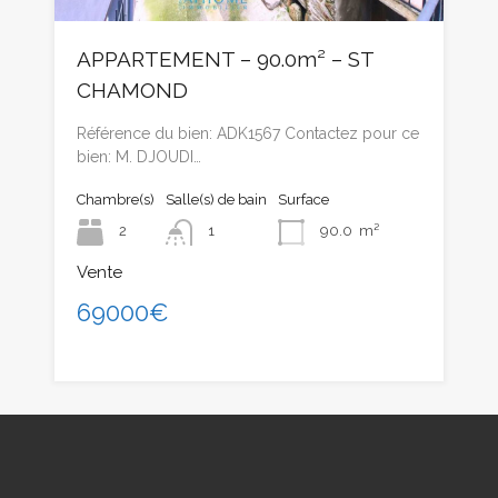
APPARTEMENT – 90.0m² – ST
CHAMOND
Référence du bien: ADK1567 Contactez pour ce
bien: M. DJOUDI…
Chambre(s)
Salle(s) de bain
Surface
2
1
90.0
m²
Vente
69000€