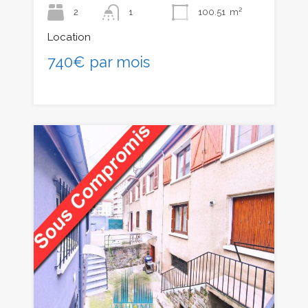
2
1
100.51
m²
Location
740€ par mois