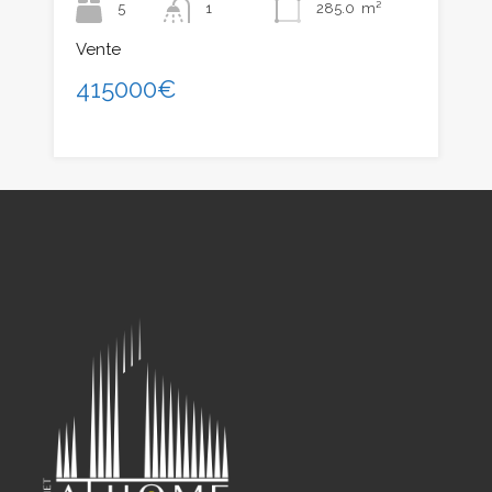
5
1
285.0
m²
Vente
415000€