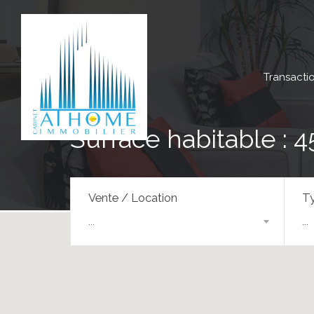
Transacti
Surface habitable : 4
Vente / Location
Ty
...
...