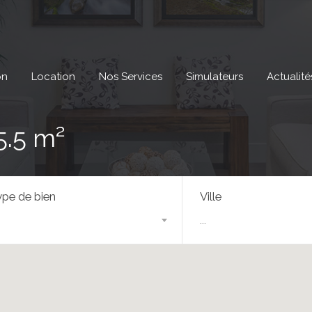
on
Location
Nos Services
Simulateurs
Actualité
5.5 m²
pe de bien
Ville
...