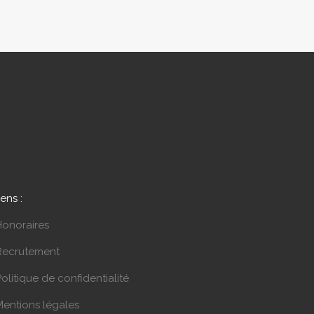
iens :
Honoraires
Recrutement
olitique de confidentialité
Mentions légales