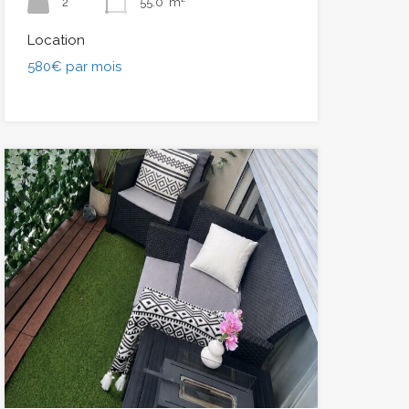
2
55.0
m²
Location
580€ par mois