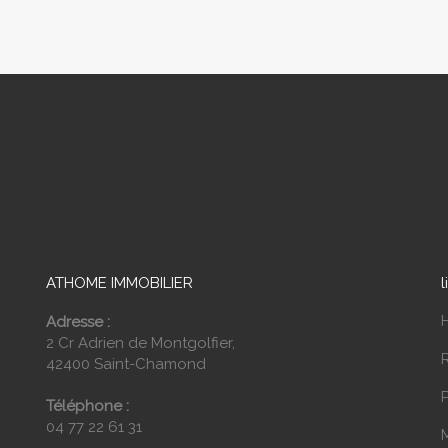
ATHOME IMMOBILIER
l
Adresse :
2 Cr Adrien de Montgolfier,
42400 Saint-Chamond
P
Téléphone :
04 77 22 61 31