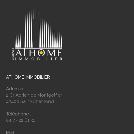
ATHOME IMMOBILIER
Adresse :
2 Cr Adrien de Montgolfier,
42400 Saint-Chamond
Téléphone :
04 77 22 61 31
Mail :