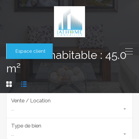
Espace client
Surface habitable : 45.0
m²
Vente / Location
...
Type de bien
...