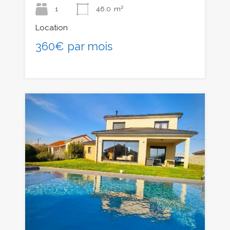
1
46.0
m²
Location
360€ par mois