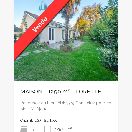
MAISON – 125.0 m² – LORETTE
Référence du bien: ADK1529 Contactez pour ce
bien: M. Djoudi…
Chambre(s)
Surface
5
125.0
m²