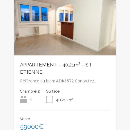
APPARTEMENT – 40.21m² – ST
ETIENNE
Référence du bien: ADK1572 Contactez…
Chambre(s)
Surface
1
40.21
m²
Vente
59000€