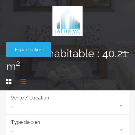
Espace client
Surface habitable : 40.21
m²
Vente / Location
...
Type de bien
...