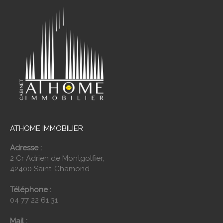
ATHOME IMMOBILIER
Adresse :
2 Cr Adrien de Montgolfier,
42400 Saint-Chamond
Téléphone :
04 77 22 61 31
Mail :