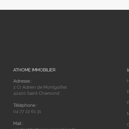
ATHOME IMMOBILIER
l
Adresse :
2 Cr Adrien de Montgolfier,
42400 Saint-Chamond
P
Téléphone :
04 77 22 61 31
Mail :