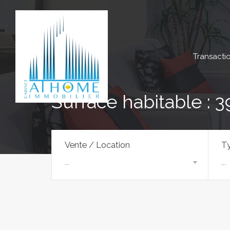
Transacti
Surface habitable : 3
Vente / Location
Ty
...
...