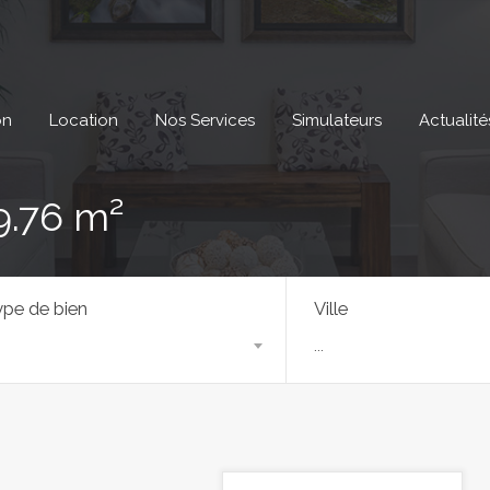
on
Location
Nos Services
Simulateurs
Actualité
9.76 m²
pe de bien
Ville
...