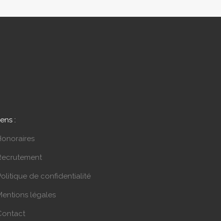
iens :
Honoraires
Recrutement
olitique de confidentialité
Mentions légales
Contact