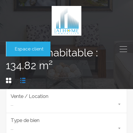
Espace client
Surface habitable :
134.82 m²
Vente / Location
...
Type de bien
...