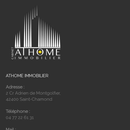
ATHOME IMMOBILIER
Adresse :
2 Cr Adrien de Montgolfier,
42400 Saint-Chamond
Téléphone :
04 77 22 61 31
Mail :