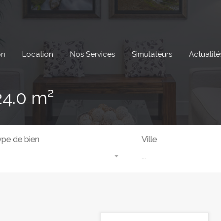
on
Location
Nos Services
Simulateurs
Actualité
24.0 m²
pe de bien
Ville
...