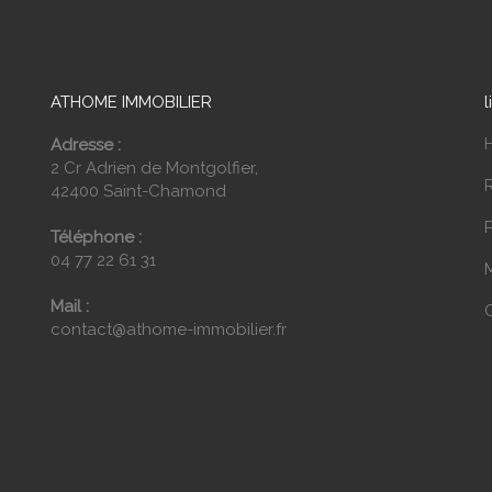
ATHOME IMMOBILIER
l
Adresse :
2 Cr Adrien de Montgolfier,
42400 Saint-Chamond
P
Téléphone :
04 77 22 61 31
Mail :
contact@athome-immobilier.fr