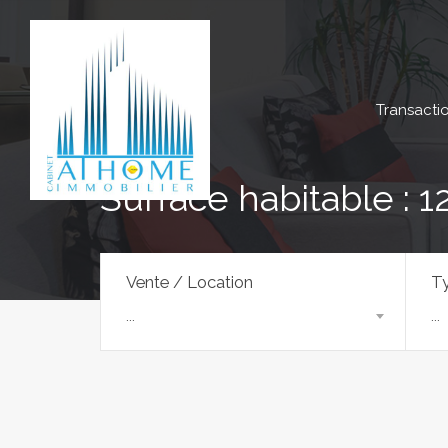
Transacti
Surface habitable : 1
Vente / Location
Ty
...
...