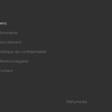
iens :
Honoraires
Recrutement
olitique de confidentialité
Mentions légales
Contact
Mahymedia