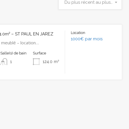
Du plus récent au plus ancien
Location
4.0m² – ST PAUL EN JAREZ
1000€ par mois
 meublé – location…
Salle(s) de bain
Surface
1
124.0
m²