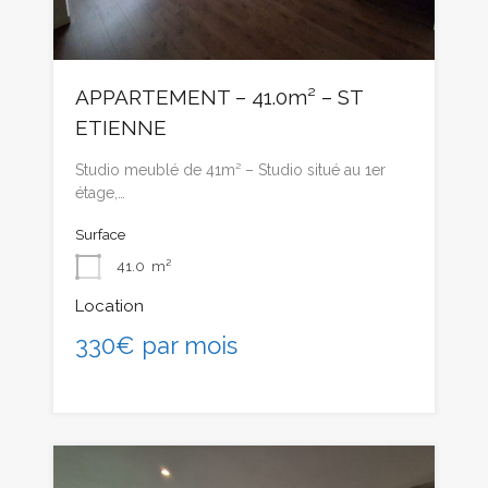
APPARTEMENT – 41.0m² – ST
ETIENNE
Studio meublé de 41m² – Studio situé au 1er
étage,…
Surface
41.0
m²
Location
330€ par mois