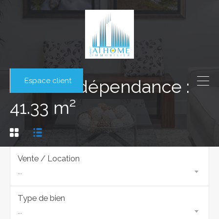
Espace client
Surface dépendance :
41.33 m²
Vente / Location
...
Type de bien
...