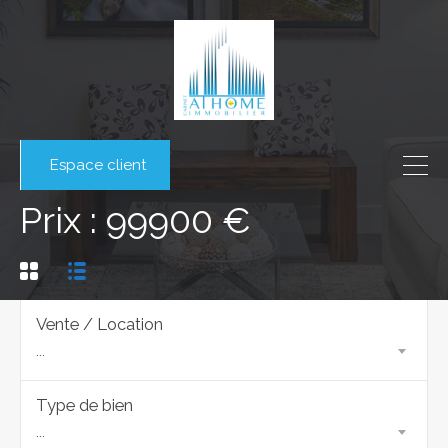
Espace client
Prix : 99900 €
Vente / Location
...
Type de bien
...