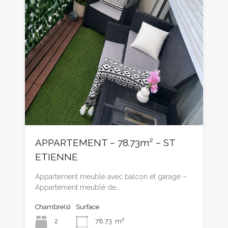
APPARTEMENT – 78.73m² – ST
ETIENNE
Appartement meublé avec balcon et garage –
Appartement meublé de…
Chambre(s)
Surface
2
78.73
m²