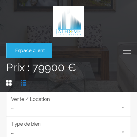
Espace client
Prix : 79900 €
Vente / Location
...
Type de bien
...