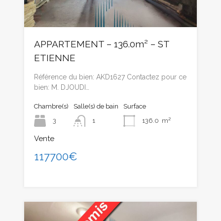
APPARTEMENT – 136.0m² – ST
ETIENNE
Référence du bien: AKD1627 Contactez pour ce
bien: M. DJOUDI…
Chambre(s)
Salle(s) de bain
Surface
3
1
136.0
m²
Vente
117700€