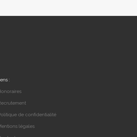
iens :
Honoraires
Recrutement
olitique de confidentialité
Mentions légales