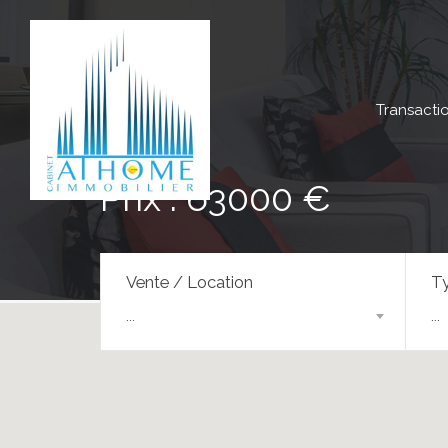
Transacti
Prix : 63000 €
Vente / Location
Ty
...
...