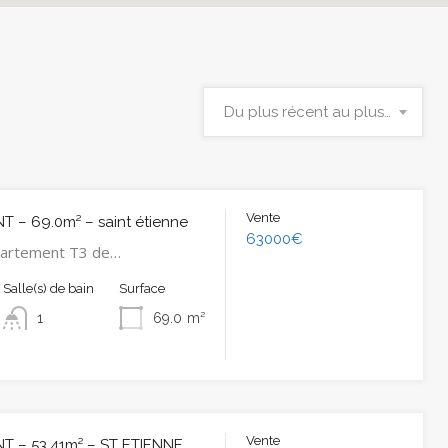
Du plus récent au plus ancien
Vente
 – 69.0m² – saint étienne
63000€
partement T3 de…
Salle(s) de bain
Surface
1
69.0
m²
Vente
 – 53.41m² – ST ETIENNE