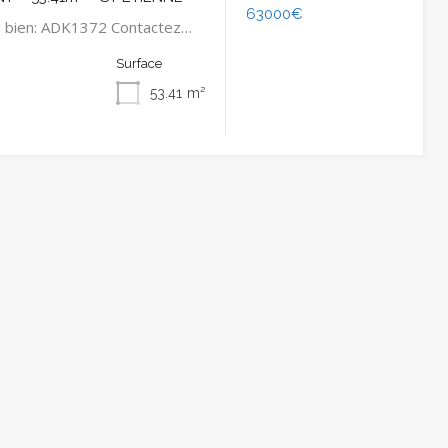
63000€
u bien: ADK1372 Contactez…
Surface
53.41
m²