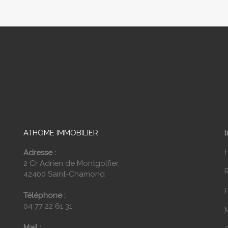
ATHOME IMMOBILIER
l
Adresse :
2 Cr Adrien de Montgolfier,
42400 Saint-Chamond
P
Téléphone :
04 77 22 61 31
Mail :