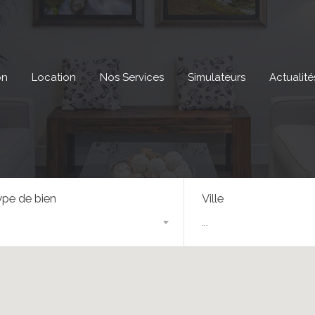
on
Location
Nos Services
Simulateurs
Actualité
pe de bien
Ville
...