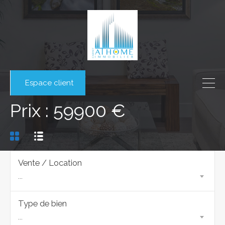
Espace client
Prix : 59900 €
Vente / Location
...
Type de bien
...