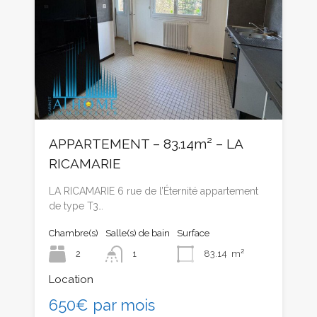
APPARTEMENT – 83.14m² – LA
RICAMARIE
LA RICAMARIE 6 rue de l’Éternité appartement
de type T3…
Chambre(s)
Salle(s) de bain
Surface
2
1
83.14
m²
Location
650€ par mois