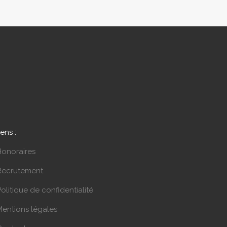
iens :
Honoraires
Recrutement
olitique de confidentialité
Mentions légales