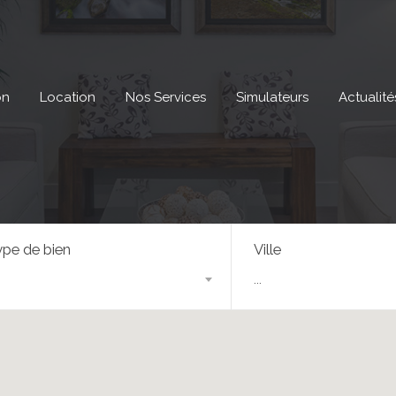
on
Location
Nos Services
Simulateurs
Actualité
pe de bien
Ville
...