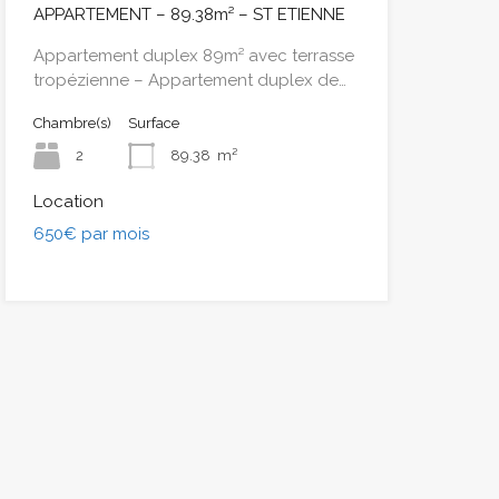
APPARTEMENT – 89.38m² – ST ETIENNE
Appartement duplex 89m² avec terrasse
tropézienne – Appartement duplex de…
Chambre(s)
Surface
2
89.38
m²
Location
650€ par mois