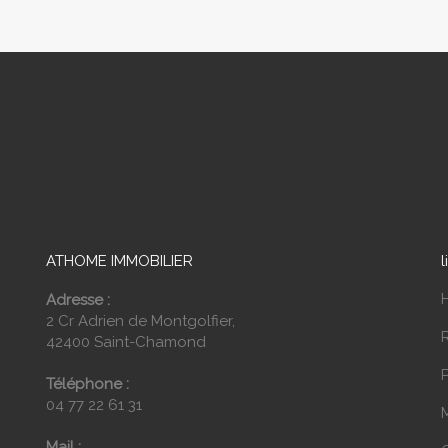
ATHOME IMMOBILIER
l
Adresse :
2 Cr Adrien de Montgolfier,
42400 Saint-Chamond
P
Téléphone :
04 77 22 61 31
Mail :