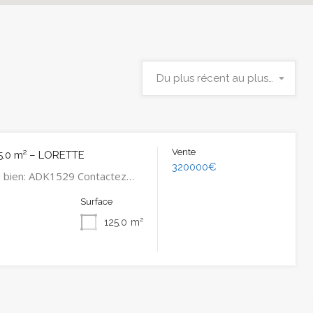
Du plus récent au plus ancien
Vente
5.0 m² – LORETTE
320000€
u bien: ADK1529 Contactez…
Surface
125.0
m²