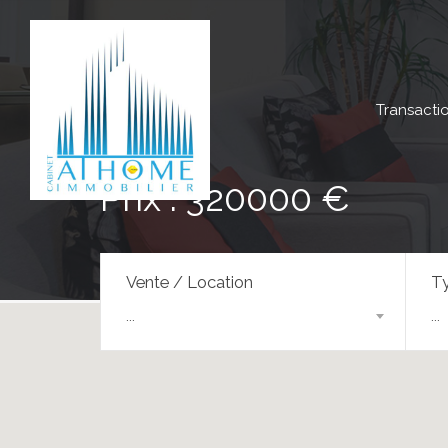
Transacti
Prix : 320000 €
Vente / Location
Ty
...
...