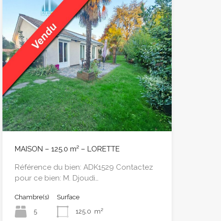
MAISON – 125.0 m² – LORETTE
Référence du bien: ADK1529 Contactez
pour ce bien: M. Djoudi…
Chambre(s)
Surface
5
125.0
m²