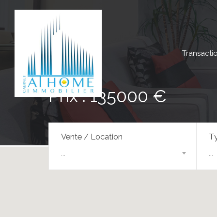
Transacti
Prix : 135000 €
Vente / Location
Ty
...
...