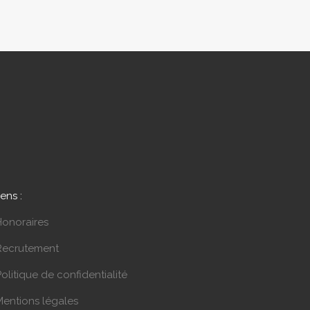
iens :
Honoraires
Recrutement
olitique de confidentialité
Mentions légales