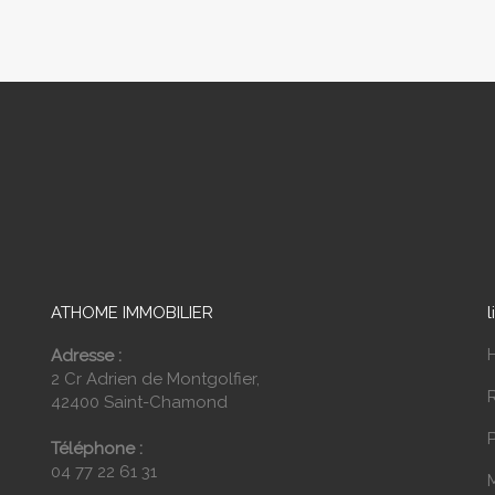
ATHOME IMMOBILIER
l
Adresse :
2 Cr Adrien de Montgolfier,
42400 Saint-Chamond
P
Téléphone :
04 77 22 61 31