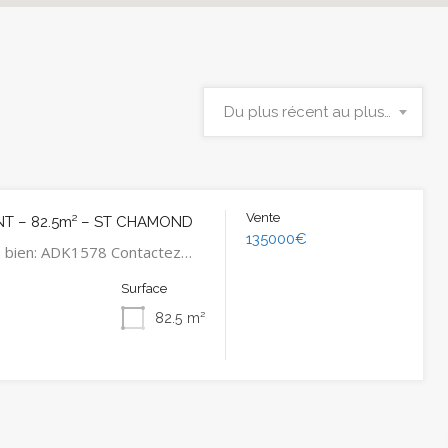
Du plus récent au plus ancien
Vente
T – 82.5m² – ST CHAMOND
135000€
u bien: ADK1578 Contactez…
Surface
82.5
m²