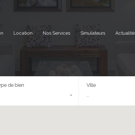
on
Location
Nos Services
Simulateurs
Actualité
pe de bien
Ville
...