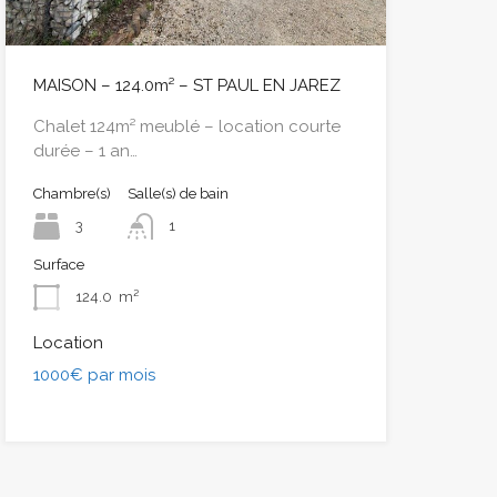
MAISON – 124.0m² – ST PAUL EN JAREZ
Chalet 124m² meublé – location courte
durée – 1 an…
Chambre(s)
Salle(s) de bain
3
1
Surface
124.0
m²
Location
1000€ par mois