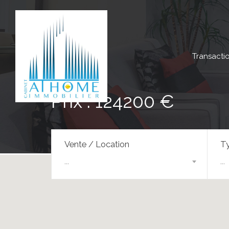
Transacti
Prix : 124200 €
Vente / Location
Ty
...
...