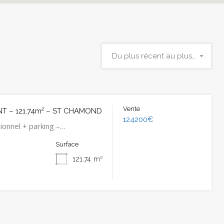
Du plus récent au plus ancien
Vente
T – 121.74m² – ST CHAMOND
124200€
ionnel + parking –…
Surface
121.74
m²