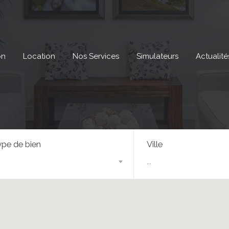
on
Location
Nos Services
Simulateurs
Actualité
pe de bien
Ville
...