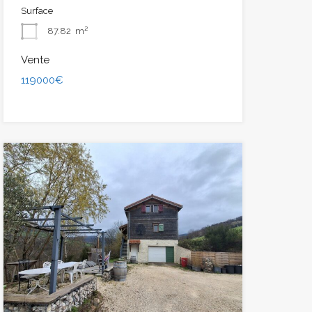
Surface
87.82
m²
Vente
119000€