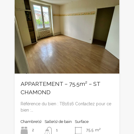
APPARTEMENT – 75.5m² – ST
CHAMOND
Référence du bien : TB1616 Contactez pour ce
bien :…
Chambre(s)
Salle(s) de bain
Surface
2
1
75.5
m²