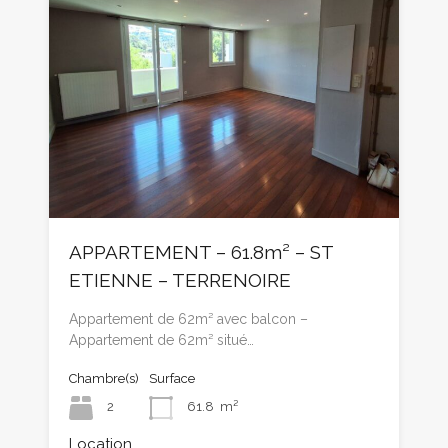
APPARTEMENT – 61.8m² – ST
ETIENNE – TERRENOIRE
Appartement de 62m² avec balcon –
Appartement de 62m² situé…
Chambre(s)
Surface
2
61.8
m²
Location