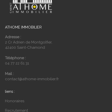
ATHOME IMMOBILIER
Adresse :
2 Cr Adrien de Montgolfier,
42400 Saint-Chamond
Téléphone :
04 77 22 61 31
Mail :
contact@athome-immobilier.fr
liens :
Honoraires
Recrutement