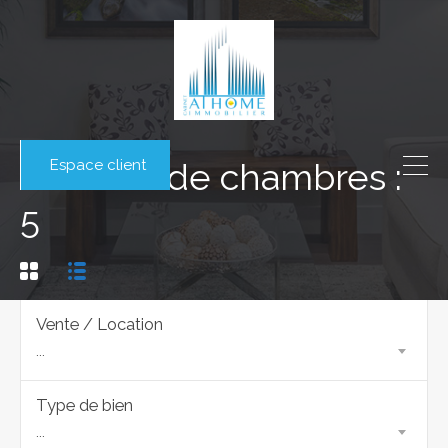
Espace client
Nombre de chambres :
5
Vente / Location
...
Type de bien
...