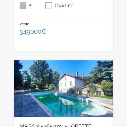
5
134.82
m²
Vente
349000€
MAISON – 285.0 m² – LORETTE