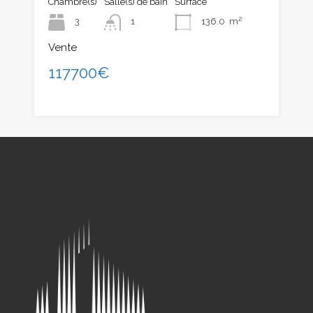
Chambre(s)
Salle(s) de bain
Surface
3
1
136.0
m²
Vente
117700€